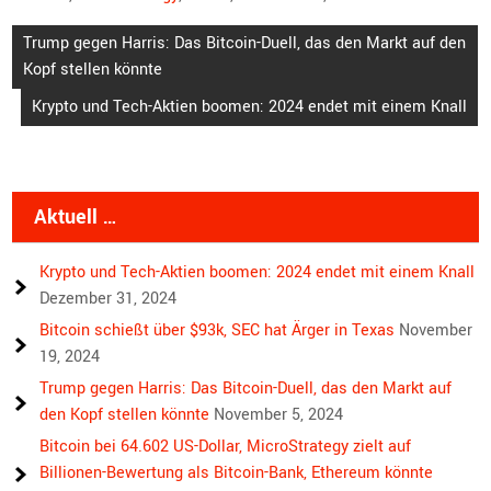
Beitragsnavigation
Trump gegen Harris: Das Bitcoin-Duell, das den Markt auf den
Kopf stellen könnte
Krypto und Tech-Aktien boomen: 2024 endet mit einem Knall
Aktuell …
Krypto und Tech-Aktien boomen: 2024 endet mit einem Knall
Dezember 31, 2024
Bitcoin schießt über $93k, SEC hat Ärger in Texas
November
19, 2024
Trump gegen Harris: Das Bitcoin-Duell, das den Markt auf
den Kopf stellen könnte
November 5, 2024
Bitcoin bei 64.602 US-Dollar, MicroStrategy zielt auf
Billionen-Bewertung als Bitcoin-Bank, Ethereum könnte