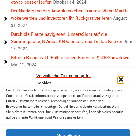
etwas besser laufen
Oktober 14, 2024
Der Niedergang des Amerikanischen Traums: Wenn Märkte
woke werden und Investoren ihr Rückgrat verlieren
August
31, 2024
Durch die Flaute navigieren: UnsereSicht auf die
Sommerpause, NVidias KI-Dominanz und Teslas Kritiker
Juni
15, 2024
Bitcoin Balanceakt: Bullen gegen Bären im $60K-Showdown
Mai 13, 2024
Bullen, Bären und Bitcoin: Wieder eine Achterbahnwoche
Verwalte die Zustimmung für
voraus
April 29, 2024
Cookies
Über die Rivalität hinaus: Der Weg von Bitcoin und Ethereum
Um die bestmöglichen Erfahrungen zu bieten, verwenden wir Technologien wie
Cookies, um Geräteinformationen zu speichern und/oder darauf zuzugreifen.
zur Krypto-Einheit
April 18, 2024
Durch Zustimmung zu diesen Technologien können wir Daten wie
Markttumult: Bitcoins holprige Fahrt, Golds sicherer Hafen
Browserverhalten oder eindeutige IDs auf dieser Website verarbeiten. Wenn
Sie nicht zustimmen oder Ihre Zustimmung widerrufen, kann sich dies negativ
und Aktienmarktsorgen
April 13, 2024
auf bestimmte Funktionen und Features auswirken.
Akzeptieren