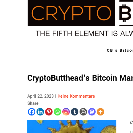
Skip
to
content
CB's Bitco
CryptoButthead's Bitcoin Ma
April 22, 2023
|
Keine Kommentare
Share
C
U