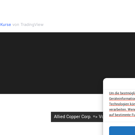
 Kurse
von TradingView
Um die bestmögli
Geräteinformatio
Technologien kön
verarbeiten. Wen
auf bestimmte Fu
Allied Copper Corp. => Volt Lithium Corp.