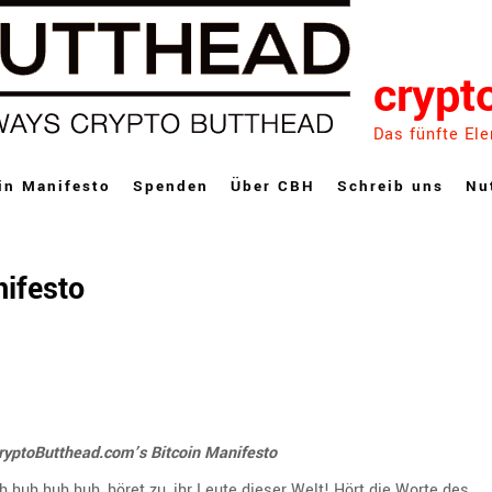
crypt
Das fünfte El
in Manifesto
Spenden
Über CBH
Schreib uns
Nu
nifesto
ryptoButthead.com’s Bitcoin Manifesto
h huh huh huh, höret zu, ihr Leute dieser Welt! Hört die Worte des