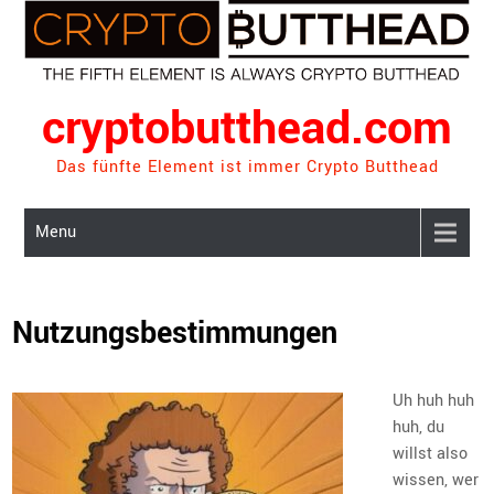
Skip
to
content
cryptobutthead.com
Das fünfte Element ist immer Crypto Butthead
Menu
Nutzungsbestimmungen
Uh huh huh
huh, du
willst also
wissen, wer