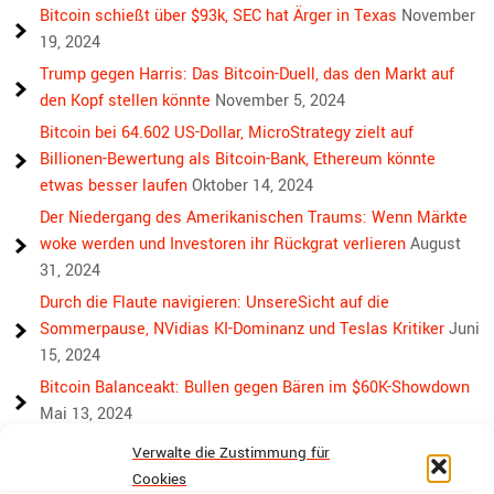
Bitcoin schießt über $93k, SEC hat Ärger in Texas
November
19, 2024
Trump gegen Harris: Das Bitcoin-Duell, das den Markt auf
den Kopf stellen könnte
November 5, 2024
Bitcoin bei 64.602 US-Dollar, MicroStrategy zielt auf
Billionen-Bewertung als Bitcoin-Bank, Ethereum könnte
etwas besser laufen
Oktober 14, 2024
Der Niedergang des Amerikanischen Traums: Wenn Märkte
woke werden und Investoren ihr Rückgrat verlieren
August
31, 2024
Durch die Flaute navigieren: UnsereSicht auf die
Sommerpause, NVidias KI-Dominanz und Teslas Kritiker
Juni
15, 2024
Bitcoin Balanceakt: Bullen gegen Bären im $60K-Showdown
Mai 13, 2024
Bullen, Bären und Bitcoin: Wieder eine Achterbahnwoche
Verwalte die Zustimmung für
voraus
April 29, 2024
Cookies