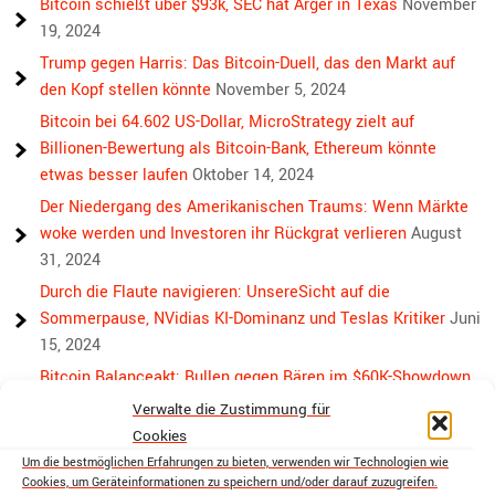
Bitcoin schießt über $93k, SEC hat Ärger in Texas
November
19, 2024
Trump gegen Harris: Das Bitcoin-Duell, das den Markt auf
den Kopf stellen könnte
November 5, 2024
Bitcoin bei 64.602 US-Dollar, MicroStrategy zielt auf
Billionen-Bewertung als Bitcoin-Bank, Ethereum könnte
etwas besser laufen
Oktober 14, 2024
Der Niedergang des Amerikanischen Traums: Wenn Märkte
woke werden und Investoren ihr Rückgrat verlieren
August
31, 2024
Durch die Flaute navigieren: UnsereSicht auf die
Sommerpause, NVidias KI-Dominanz und Teslas Kritiker
Juni
15, 2024
Bitcoin Balanceakt: Bullen gegen Bären im $60K-Showdown
Mai 13, 2024
Verwalte die Zustimmung für
Bullen, Bären und Bitcoin: Wieder eine Achterbahnwoche
Cookies
voraus
April 29, 2024
Um die bestmöglichen Erfahrungen zu bieten, verwenden wir Technologien wie
Cookies, um Geräteinformationen zu speichern und/oder darauf zuzugreifen.
Über die Rivalität hinaus: Der Weg von Bitcoin und Ethereum