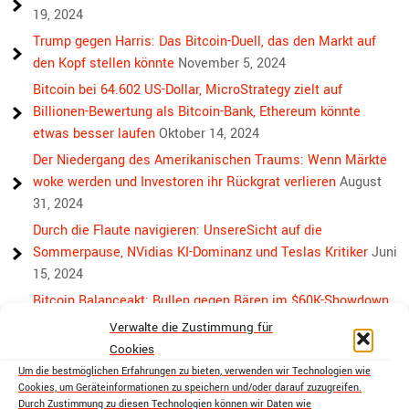
19, 2024
Trump gegen Harris: Das Bitcoin-Duell, das den Markt auf
den Kopf stellen könnte
November 5, 2024
Bitcoin bei 64.602 US-Dollar, MicroStrategy zielt auf
Billionen-Bewertung als Bitcoin-Bank, Ethereum könnte
etwas besser laufen
Oktober 14, 2024
Der Niedergang des Amerikanischen Traums: Wenn Märkte
woke werden und Investoren ihr Rückgrat verlieren
August
31, 2024
Durch die Flaute navigieren: UnsereSicht auf die
Sommerpause, NVidias KI-Dominanz und Teslas Kritiker
Juni
15, 2024
Bitcoin Balanceakt: Bullen gegen Bären im $60K-Showdown
Mai 13, 2024
Verwalte die Zustimmung für
Bullen, Bären und Bitcoin: Wieder eine Achterbahnwoche
Cookies
voraus
April 29, 2024
Um die bestmöglichen Erfahrungen zu bieten, verwenden wir Technologien wie
Cookies, um Geräteinformationen zu speichern und/oder darauf zuzugreifen.
Über die Rivalität hinaus: Der Weg von Bitcoin und Ethereum
Durch Zustimmung zu diesen Technologien können wir Daten wie