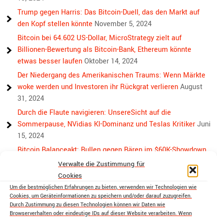
Trump gegen Harris: Das Bitcoin-Duell, das den Markt auf
den Kopf stellen könnte
November 5, 2024
Bitcoin bei 64.602 US-Dollar, MicroStrategy zielt auf
Billionen-Bewertung als Bitcoin-Bank, Ethereum könnte
etwas besser laufen
Oktober 14, 2024
Der Niedergang des Amerikanischen Traums: Wenn Märkte
woke werden und Investoren ihr Rückgrat verlieren
August
31, 2024
Durch die Flaute navigieren: UnsereSicht auf die
Sommerpause, NVidias KI-Dominanz und Teslas Kritiker
Juni
15, 2024
Bitcoin Balanceakt: Bullen gegen Bären im $60K-Showdown
Mai 13, 2024
Verwalte die Zustimmung für
Bullen, Bären und Bitcoin: Wieder eine Achterbahnwoche
Cookies
voraus
April 29, 2024
Um die bestmöglichen Erfahrungen zu bieten, verwenden wir Technologien wie
Cookies, um Geräteinformationen zu speichern und/oder darauf zuzugreifen.
Über die Rivalität hinaus: Der Weg von Bitcoin und Ethereum
Durch Zustimmung zu diesen Technologien können wir Daten wie
zur Krypto-Einheit
April 18, 2024
Browserverhalten oder eindeutige IDs auf dieser Website verarbeiten. Wenn