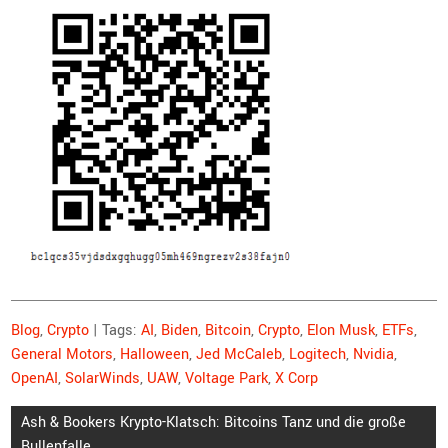
Blog
,
Crypto
| Tags:
AI
,
Biden
,
Bitcoin
,
Crypto
,
Elon Musk
,
ETFs
,
General Motors
,
Halloween
,
Jed McCaleb
,
Logitech
,
Nvidia
,
OpenAI
,
SolarWinds
,
UAW
,
Voltage Park
,
X Corp
Beitragsnavigation
Ash & Bookers Krypto-Klatsch: Bitcoins Tanz und die große
Bullenfalle