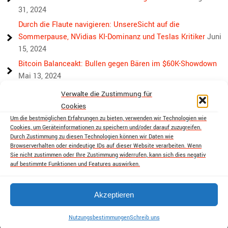
31, 2024
Durch die Flaute navigieren: UnsereSicht auf die
Sommerpause, NVidias KI-Dominanz und Teslas Kritiker
Juni
15, 2024
Bitcoin Balanceakt: Bullen gegen Bären im $60K-Showdown
Mai 13, 2024
Bullen, Bären und Bitcoin: Wieder eine Achterbahnwoche
Verwalte die Zustimmung für
voraus
April 29, 2024
Cookies
Über die Rivalität hinaus: Der Weg von Bitcoin und Ethereum
Um die bestmöglichen Erfahrungen zu bieten, verwenden wir Technologien wie
Cookies, um Geräteinformationen zu speichern und/oder darauf zuzugreifen.
zur Krypto-Einheit
April 18, 2024
Durch Zustimmung zu diesen Technologien können wir Daten wie
Markttumult: Bitcoins holprige Fahrt, Golds sicherer Hafen
Browserverhalten oder eindeutige IDs auf dieser Website verarbeiten. Wenn
Sie nicht zustimmen oder Ihre Zustimmung widerrufen, kann sich dies negativ
und Aktienmarktsorgen
April 13, 2024
auf bestimmte Funktionen und Features auswirken.
Akzeptieren
cryptobutthead.com 2026 . Powered by WordPress
Nutzungsbestimmungen
Schreib uns